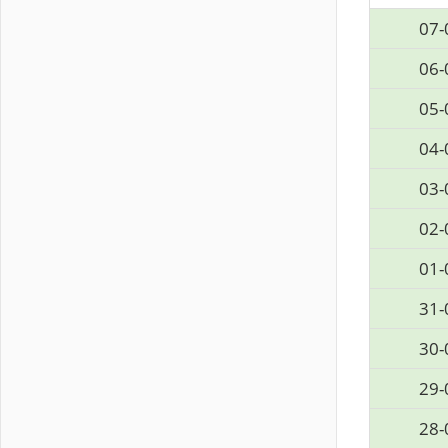
07-
06-
05-
04-
03-
02-
01-
31-
30-
29-
28-