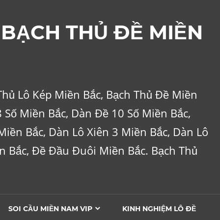
– BẠCH THỦ ĐỀ MIỀN
Thủ Lô Kép Miền Bắc, Bạch Thủ Đề Miền
8 Số Miền Bắc, Dàn Đề 10 Số Miền Bắc,
Miền Bắc, Dàn Lô Xiên 3 Miền Bắc, Dàn Lô
ền Bắc, Đề Đầu Đuôi Miền Bắc. Bạch Thủ
SOI CẦU MIỀN NAM VIP
KINH NGHIỆM LÔ ĐỀ