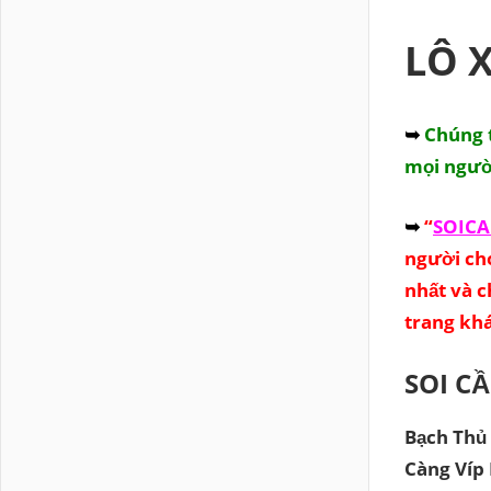
LÔ 
➥
Chúng t
mọi người
➥
“
SOIC
người chơ
nhất và c
trang khá
SOI CẦ
Bạch Thủ 
Càng Víp 