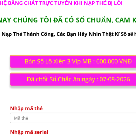
 HỆ BẰNG CHÁT TRỰC TUYẾN KHI NẠP THẺ BỊ LỖI
AY CHÚNG TÔI ĐÃ CÓ SỐ CHUẨN, CAM K
 Nạp Thẻ Thành Công, Các Bạn Hãy Nhìn Thật Kĩ Số sẽ h
Bán Số Lô Xiên 3 Víp MB : 600.000 VNĐ
Đã chốt Số Chắc ăn ngày : 07-08-2026
Nhập mã thẻ
Nhập mã serial