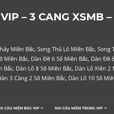
VIP – 3 CANG XSMB 
Nháy Miền Bắc, Song Thủ Lô Miền Bắc, Song 
ố Miền Bắc, Dàn Đề 6 Số Miền Bắc, Dàn Đề 
n Bắc, Dàn Lô 8 Số Miền Bắc, Dàn Lô Xiên 2 
Dàn 3 Càng 2 Số Miền Bắc, Dàn Lô 10 Số Mi
OI CẦU MIỀN BẮC VIP
SOI CẦU MIỀN TRUNG VIP