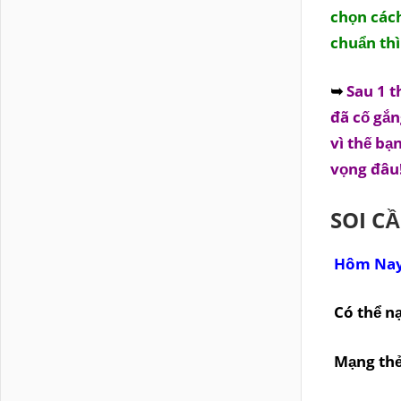
chọn cách
chuẩn thì
➥
Sau 1 t
đã cố gắ
vì thế bạ
vọng đâu
SOI CẦ
Hôm Nay 
Có thể n
Mạng thẻ