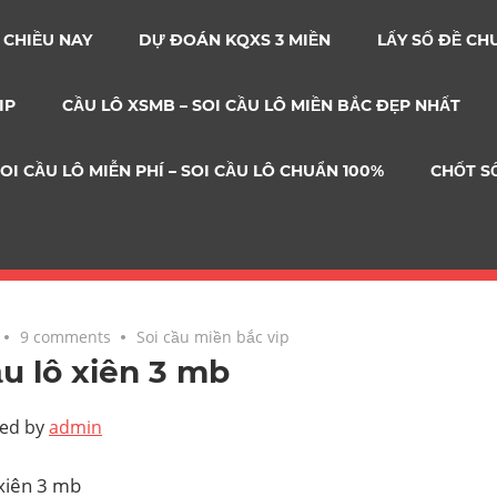
 CHIỀU NAY
DỰ ĐOÁN KQXS 3 MIỀN
LẤY SỐ ĐỀ CH
IP
CẦU LÔ XSMB – SOI CẦU LÔ MIỀN BẮC ĐẸP NHẤT
OI CẦU LÔ MIỄN PHÍ – SOI CẦU LÔ CHUẨN 100%
CHỐT SỐ
9 comments
Soi cầu miền bắc vip
ầu lô xiên 3 mb
ted by
admin
 xiên 3 mb