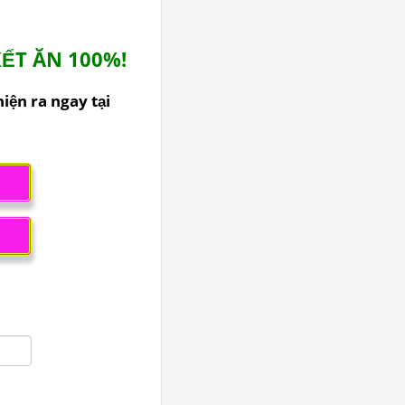
ẾT ĂN 100%!
iện ra ngay tại