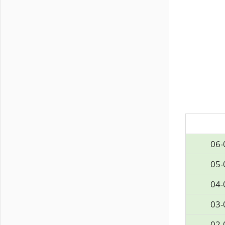
Ngà
06-
05-
04-
03-
02-