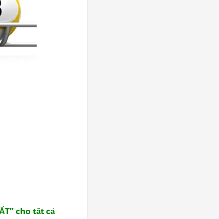
T” cho tất cả