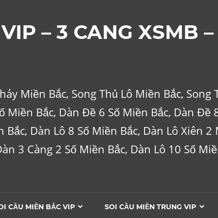
VIP – 3 CANG XSMB 
Nháy Miền Bắc, Song Thủ Lô Miền Bắc, Song 
ố Miền Bắc, Dàn Đề 6 Số Miền Bắc, Dàn Đề 
n Bắc, Dàn Lô 8 Số Miền Bắc, Dàn Lô Xiên 2 
Dàn 3 Càng 2 Số Miền Bắc, Dàn Lô 10 Số Mi
OI CẦU MIỀN BẮC VIP
SOI CẦU MIỀN TRUNG VIP