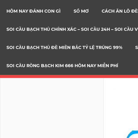
HÔM NAY ĐÁNH CON GÌ
SỔ MƠ
CÁCH ĂN LÔ ĐỀ
SOI CẦU BẠCH THỦ CHÍNH XÁC – SOI CẦU 24H – SOI CẦU V
SOI CẦU BẠCH THỦ ĐỀ MIỀN BẮC TỶ LỆ TRÚNG 99%
S
SOI CẦU RỒNG BẠCH KIM 666 HÔM NAY MIỄN PHÍ