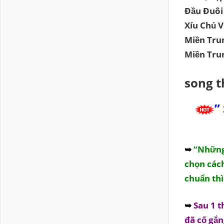
Đầu Đuôi 
Xíu Chủ V
Miền Trun
Miền Trun
song t
”
➥
“Những 
chọn cách
chuẩn thì
➥
Sau 1 t
đã cố gắ