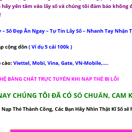
n hãy yên tâm vào lấy số và chúng tôi đảm bảo không đ
!
– Số Đẹp Ăn Ngay – Tự Tin Lấy Số – Nhanh Tay Nhận Ti
ạp cộng dồn
( Ví dụ 5 cái 100k )
 cào:
Viettel, Mobi, Vina, Gate, VN-Mobile,….
 HỆ BẰNG CHÁT TRỰC TUYẾN KHI NẠP THẺ BỊ LỖI
AY CHÚNG TÔI ĐÃ CÓ SỐ CHUẨN, CAM K
 Nạp Thẻ Thành Công, Các Bạn Hãy Nhìn Thật Kĩ Số sẽ h