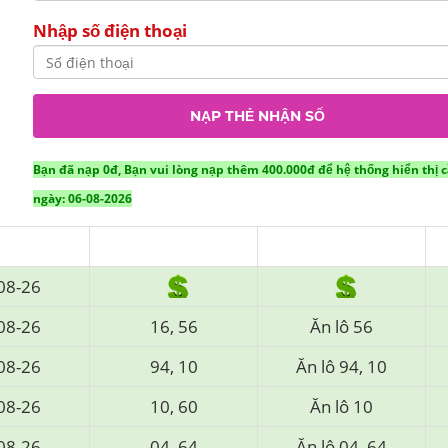
Nhập số điện thoại
Bạn đã nạp 0đ, Bạn vui lòng nạp thêm 400.000đ để hệ thống hiển thị 
ngày: 06-08-2026
y chốt
Song thủ lô
Kết quả
08-26
08-26
16, 56
Ăn lô 56
08-26
94, 10
Ăn lô 94, 10
08-26
10, 60
Ăn lô 10
08-26
04, 64
Ăn lô 04, 64