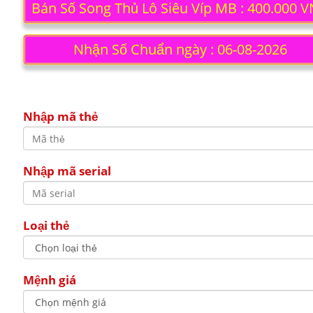
Bán Số Song Thủ Lô Siêu Víp MB : 400.000 
Nhận Số Chuẩn ngày : 06-08-2026
Nhập mã thẻ
Nhập mã serial
Loại thẻ
Mệnh giá