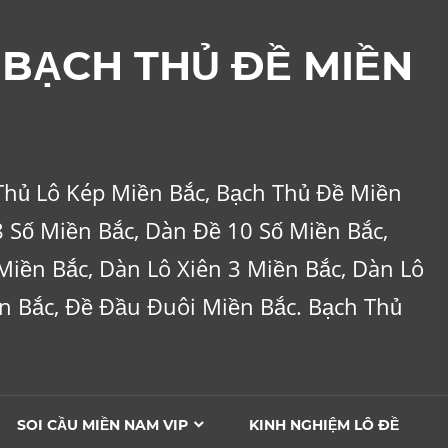
– BẠCH THỦ ĐỀ MIỀN
Thủ Lô Kép Miền Bắc, Bạch Thủ Đề Miền
8 Số Miền Bắc, Dàn Đề 10 Số Miền Bắc,
Miền Bắc, Dàn Lô Xiên 3 Miền Bắc, Dàn Lô
ền Bắc, Đề Đầu Đuôi Miền Bắc. Bạch Thủ
SOI CẦU MIỀN NAM VIP
KINH NGHIỆM LÔ ĐỀ