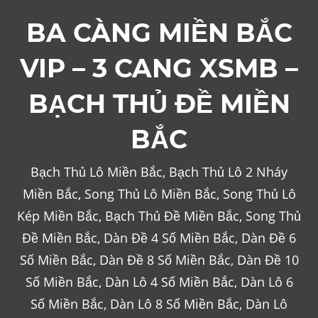
Skip
BA CÀNG MIỀN BẮC
to
content
VIP – 3 CANG XSMB –
BẠCH THỦ ĐỀ MIỀN
BẮC
Bạch Thủ Lô Miền Bắc, Bạch Thủ Lô 2 Nháy
Miền Bắc, Song Thủ Lô Miền Bắc, Song Thủ Lô
Kép Miền Bắc, Bạch Thủ Đề Miền Bắc, Song Thủ
Đề Miền Bắc, Dàn Đề 4 Số Miền Bắc, Dàn Đề 6
Số Miền Bắc, Dàn Đề 8 Số Miền Bắc, Dàn Đề 10
Số Miền Bắc, Dàn Lô 4 Số Miền Bắc, Dàn Lô 6
Số Miền Bắc, Dàn Lô 8 Số Miền Bắc, Dàn Lô