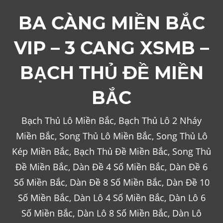
Skip
BA CÀNG MIỀN BẮC
to
content
VIP – 3 CANG XSMB –
BẠCH THỦ ĐỀ MIỀN
BẮC
Bạch Thủ Lô Miền Bắc, Bạch Thủ Lô 2 Nháy
Miền Bắc, Song Thủ Lô Miền Bắc, Song Thủ Lô
Kép Miền Bắc, Bạch Thủ Đề Miền Bắc, Song Thủ
Đề Miền Bắc, Dàn Đề 4 Số Miền Bắc, Dàn Đề 6
Số Miền Bắc, Dàn Đề 8 Số Miền Bắc, Dàn Đề 10
Số Miền Bắc, Dàn Lô 4 Số Miền Bắc, Dàn Lô 6
Số Miền Bắc, Dàn Lô 8 Số Miền Bắc, Dàn Lô