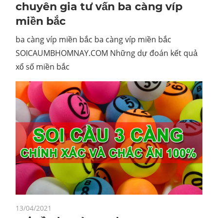
chuyên gia tư vấn ba càng víp
miền bắc
ba càng víp miền bắc ba càng víp miền bắc
SOICAUMBHOMNAY.COM Những dự đoán kết quả
xổ số miền bắc
13/04/2021