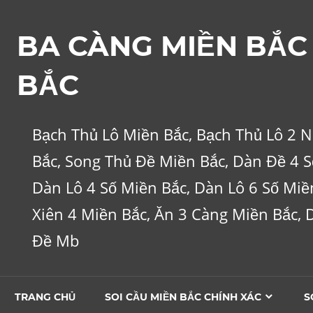
Skip
to
BA CÀNG MIỀN BẮC 
content
BẮC
Bạch Thủ Lô Miền Bắc, Bạch Thủ Lô 2 
Bắc, Song Thủ Đề Miền Bắc, Dàn Đề 4 S
Dàn Lô 4 Số Miền Bắc, Dàn Lô 6 Số Miề
Xiên 4 Miền Bắc, Ăn 3 Càng Miền Bắc, 
Đề Mb
TRANG CHỦ
SOI CẦU MIỀN BẮC CHÍNH XÁC
S