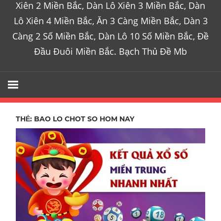
Xiên 2 Miền Bắc, Dàn Lô Xiên 3 Miền Bắc, Dàn
Lô Xiên 4 Miền Bắc, Ăn 3 Càng Miền Bắc, Dàn 3
Càng 2 Số Miền Bắc, Dàn Lô 10 Số Miền Bắc, Đề
Đầu Đuôi Miền Bắc. Bạch Thủ Đề Mb
THẺ:
BAO LO CHOT SO HOM NAY