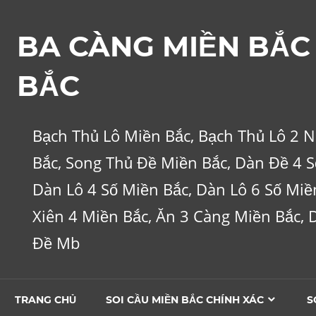
Skip
to
BA CÀNG MIỀN BẮC 
content
BẮC
Bạch Thủ Lô Miền Bắc, Bạch Thủ Lô 2 
Bắc, Song Thủ Đề Miền Bắc, Dàn Đề 4 S
Dàn Lô 4 Số Miền Bắc, Dàn Lô 6 Số Miề
Xiên 4 Miền Bắc, Ăn 3 Càng Miền Bắc, 
Đề Mb
TRANG CHỦ
SOI CẦU MIỀN BẮC CHÍNH XÁC
S