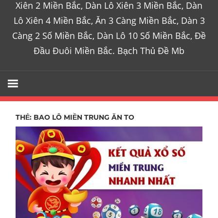
Xiên 2 Miền Bắc, Dàn Lô Xiên 3 Miền Bắc, Dàn
Lô Xiên 4 Miền Bắc, Ăn 3 Càng Miền Bắc, Dàn 3
Càng 2 Số Miền Bắc, Dàn Lô 10 Số Miền Bắc, Đề
Đầu Đuôi Miền Bắc. Bạch Thủ Đề Mb
THẺ:
BAO LÔ MIỀN TRUNG ĂN TO