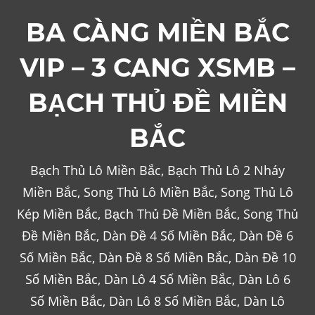
Skip
BA CÀNG MIỀN BẮC
to
content
VIP – 3 CANG XSMB –
BẠCH THỦ ĐỀ MIỀN
BẮC
Bạch Thủ Lô Miền Bắc, Bạch Thủ Lô 2 Nháy
Miền Bắc, Song Thủ Lô Miền Bắc, Song Thủ Lô
Kép Miền Bắc, Bạch Thủ Đề Miền Bắc, Song Thủ
Đề Miền Bắc, Dàn Đề 4 Số Miền Bắc, Dàn Đề 6
Số Miền Bắc, Dàn Đề 8 Số Miền Bắc, Dàn Đề 10
Số Miền Bắc, Dàn Lô 4 Số Miền Bắc, Dàn Lô 6
Số Miền Bắc, Dàn Lô 8 Số Miền Bắc, Dàn Lô