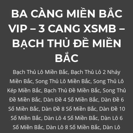
Skip
BA CÀNG MIỀN BẮC
to
content
VIP – 3 CANG XSMB –
BẠCH THỦ ĐỀ MIỀN
BẮC
Bạch Thủ Lô Miền Bắc, Bạch Thủ Lô 2 Nháy
Miền Bắc, Song Thủ Lô Miền Bắc, Song Thủ Lô
Kép Miền Bắc, Bạch Thủ Đề Miền Bắc, Song Thủ
Đề Miền Bắc, Dàn Đề 4 Số Miền Bắc, Dàn Đề 6
Số Miền Bắc, Dàn Đề 8 Số Miền Bắc, Dàn Đề 10
Số Miền Bắc, Dàn Lô 4 Số Miền Bắc, Dàn Lô 6
Số Miền Bắc, Dàn Lô 8 Số Miền Bắc, Dàn Lô