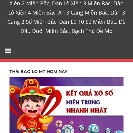
Xiên 2 Miền Bắc, Dàn Lô Xiên 3 Miền Bắc, Dàn
Lô Xiên 4 Miền Bắc, Ăn 3 Càng Miền Bắc, Dàn 3
Càng 2 Số Miền Bắc, Dàn Lô 10 Số Miền Bắc, Đề
Đầu Đuôi Miền Bắc. Bạch Thủ Đề Mb
THẺ:
BAO LO MT HOM NAY