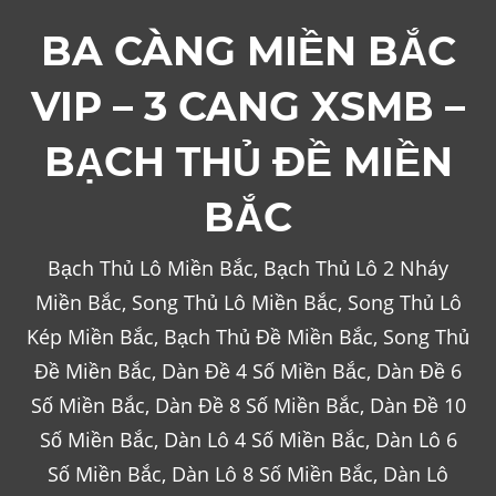
Skip
BA CÀNG MIỀN BẮC
to
content
VIP – 3 CANG XSMB –
BẠCH THỦ ĐỀ MIỀN
BẮC
Bạch Thủ Lô Miền Bắc, Bạch Thủ Lô 2 Nháy
Miền Bắc, Song Thủ Lô Miền Bắc, Song Thủ Lô
Kép Miền Bắc, Bạch Thủ Đề Miền Bắc, Song Thủ
Đề Miền Bắc, Dàn Đề 4 Số Miền Bắc, Dàn Đề 6
Số Miền Bắc, Dàn Đề 8 Số Miền Bắc, Dàn Đề 10
Số Miền Bắc, Dàn Lô 4 Số Miền Bắc, Dàn Lô 6
Số Miền Bắc, Dàn Lô 8 Số Miền Bắc, Dàn Lô