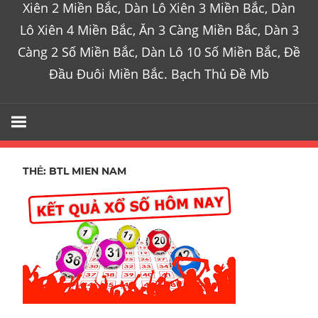
Xiên 2 Miền Bắc, Dàn Lô Xiên 3 Miền Bắc, Dàn
Lô Xiên 4 Miền Bắc, Ăn 3 Càng Miền Bắc, Dàn 3
Càng 2 Số Miền Bắc, Dàn Lô 10 Số Miền Bắc, Đề
Đầu Đuôi Miền Bắc. Bạch Thủ Đề Mb
THẺ:
BTL MIEN NAM