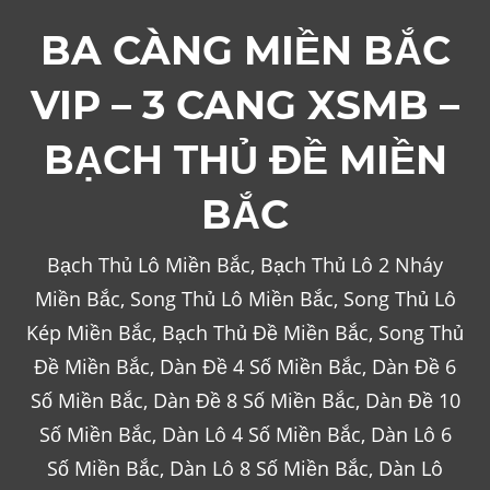
Skip
BA CÀNG MIỀN BẮC
to
content
VIP – 3 CANG XSMB –
BẠCH THỦ ĐỀ MIỀN
BẮC
Bạch Thủ Lô Miền Bắc, Bạch Thủ Lô 2 Nháy
Miền Bắc, Song Thủ Lô Miền Bắc, Song Thủ Lô
Kép Miền Bắc, Bạch Thủ Đề Miền Bắc, Song Thủ
Đề Miền Bắc, Dàn Đề 4 Số Miền Bắc, Dàn Đề 6
Số Miền Bắc, Dàn Đề 8 Số Miền Bắc, Dàn Đề 10
Số Miền Bắc, Dàn Lô 4 Số Miền Bắc, Dàn Lô 6
Số Miền Bắc, Dàn Lô 8 Số Miền Bắc, Dàn Lô