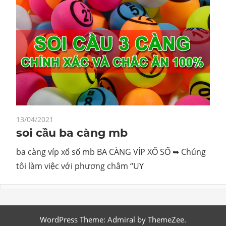
13/04/2021
soi cầu ba càng mb
ba càng víp xổ số mb BA CÀNG VÍP XỔ SỐ ➥ Chúng
tôi làm việc với phương châm “UY
WordPress Theme: Admiral by ThemeZee.