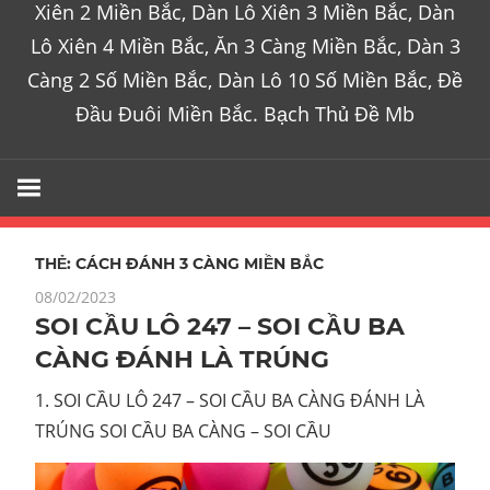
Xiên 2 Miền Bắc, Dàn Lô Xiên 3 Miền Bắc, Dàn
Lô Xiên 4 Miền Bắc, Ăn 3 Càng Miền Bắc, Dàn 3
Càng 2 Số Miền Bắc, Dàn Lô 10 Số Miền Bắc, Đề
Đầu Đuôi Miền Bắc. Bạch Thủ Đề Mb
THẺ:
CÁCH ĐÁNH 3 CÀNG MIỀN BẮC
08/02/2023
SOI CẦU LÔ 247 – SOI CẦU BA
CÀNG ĐÁNH LÀ TRÚNG
1. SOI CẦU LÔ 247 – SOI CẦU BA CÀNG ĐÁNH LÀ
TRÚNG SOI CẦU BA CÀNG – SOI CẦU