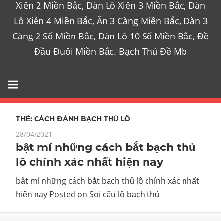
Xiên 2 Miền Bắc, Dàn Lô Xiên 3 Miền Bắc, Dàn
Lô Xiên 4 Miền Bắc, Ăn 3 Càng Miền Bắc, Dàn 3
Càng 2 Số Miền Bắc, Dàn Lô 10 Số Miền Bắc, Đề
Đầu Đuôi Miền Bắc. Bạch Thủ Đề Mb
THẺ:
CÁCH ĐÁNH BẠCH THỦ LÔ
28/04/2021
bật mí những cách bắt bạch thủ
lô chính xác nhất hiện nay
bật mí những cách bắt bạch thủ lô chính xác nhất
hiện nay Posted on Soi cầu lô bạch thủ