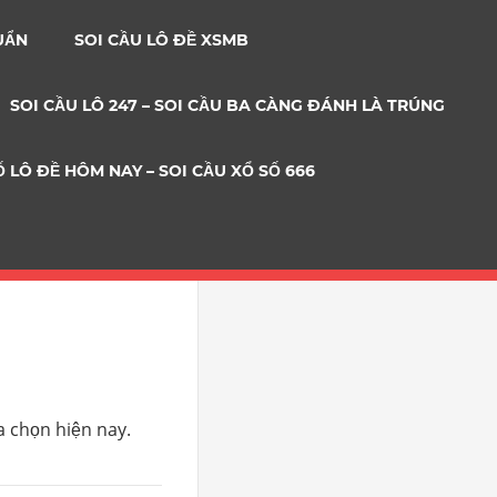
UẨN
SOI CẦU LÔ ĐỀ XSMB
SOI CẦU LÔ 247 – SOI CẦU BA CÀNG ĐÁNH LÀ TRÚNG
 LÔ ĐỀ HÔM NAY – SOI CẦU XỔ SỐ 666
a chọn hiện nay.