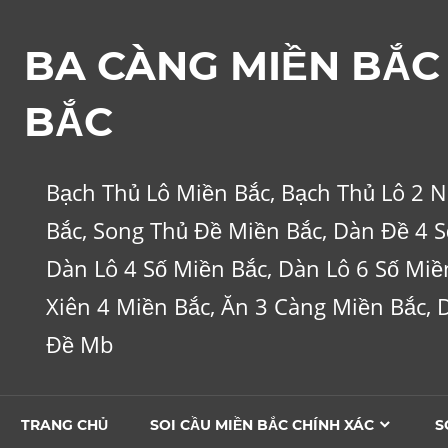
Skip
to
BA CÀNG MIỀN BẮC 
content
BẮC
Bạch Thủ Lô Miền Bắc, Bạch Thủ Lô 2 
Bắc, Song Thủ Đề Miền Bắc, Dàn Đề 4 S
Dàn Lô 4 Số Miền Bắc, Dàn Lô 6 Số Miề
Xiên 4 Miền Bắc, Ăn 3 Càng Miền Bắc, 
Đề Mb
TRANG CHỦ
SOI CẦU MIỀN BẮC CHÍNH XÁC
S