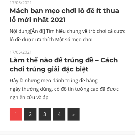
17/05/2021
Mách bạn mẹo chơi lô đề ít thua
lỗ mới nhất 2021
Nội dung[Ẩn đi] Tìm hiểu chung về trò chơi cá cược
lô đề được ưa thích Một số mẹo chơi
17/05/2021
Làm thế nào để trúng đề – Cách
chơi trúng giải đặc biệt
Đây là những mẹo đánh trúng đề hàng
ngày thường dùng, có độ tin tưởng cao đã được
nghiên cứu và áp
Phân
Next
1
2
3
4
»
Posts
trang