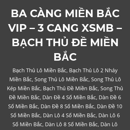
Skip
BA CÀNG MIỀN BẮC
to
content
VIP – 3 CANG XSMB –
BẠCH THỦ ĐỀ MIỀN
BẮC
Bạch Thủ Lô Miền Bắc, Bạch Thủ Lô 2 Nháy
Miền Bắc, Song Thủ Lô Miền Bắc, Song Thủ Lô
Kép Miền Bắc, Bạch Thủ Đề Miền Bắc, Song Thủ
Đề Miền Bắc, Dàn Đề 4 Số Miền Bắc, Dàn Đề 6
Số Miền Bắc, Dàn Đề 8 Số Miền Bắc, Dàn Đề 10
Số Miền Bắc, Dàn Lô 4 Số Miền Bắc, Dàn Lô 6
Số Miền Bắc, Dàn Lô 8 Số Miền Bắc, Dàn Lô