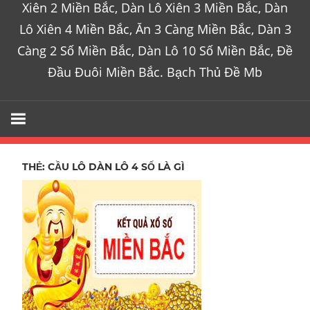
Xiên 2 Miền Bắc, Dàn Lô Xiên 3 Miền Bắc, Dàn
Lô Xiên 4 Miền Bắc, Ăn 3 Càng Miền Bắc, Dàn 3
Càng 2 Số Miền Bắc, Dàn Lô 10 Số Miền Bắc, Đề
Đầu Đuôi Miền Bắc. Bạch Thủ Đề Mb
THẺ:
CẦU LÔ DÀN LÔ 4 SỐ LÀ GÌ