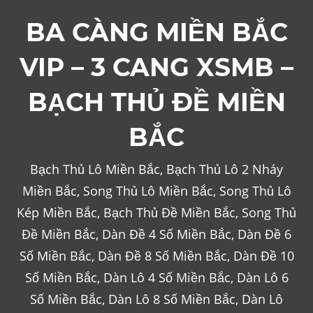
Skip
BA CÀNG MIỀN BẮC
to
content
VIP – 3 CANG XSMB –
BẠCH THỦ ĐỀ MIỀN
BẮC
Bạch Thủ Lô Miền Bắc, Bạch Thủ Lô 2 Nháy
Miền Bắc, Song Thủ Lô Miền Bắc, Song Thủ Lô
Kép Miền Bắc, Bạch Thủ Đề Miền Bắc, Song Thủ
Đề Miền Bắc, Dàn Đề 4 Số Miền Bắc, Dàn Đề 6
Số Miền Bắc, Dàn Đề 8 Số Miền Bắc, Dàn Đề 10
Số Miền Bắc, Dàn Lô 4 Số Miền Bắc, Dàn Lô 6
Số Miền Bắc, Dàn Lô 8 Số Miền Bắc, Dàn Lô