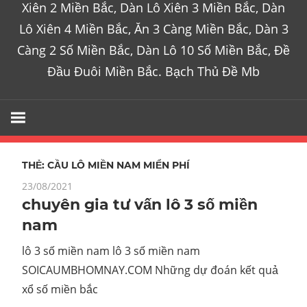
Xiên 2 Miền Bắc, Dàn Lô Xiên 3 Miền Bắc, Dàn
Lô Xiên 4 Miền Bắc, Ăn 3 Càng Miền Bắc, Dàn 3
Càng 2 Số Miền Bắc, Dàn Lô 10 Số Miền Bắc, Đề
Đầu Đuôi Miền Bắc. Bạch Thủ Đề Mb
THẺ:
CẦU LÔ MIỀN NAM MIỂN PHÍ
23/08/2021
chuyên gia tư vấn lô 3 số miền
nam
lô 3 số miền nam lô 3 số miền nam
SOICAUMBHOMNAY.COM Những dự đoán kết quả
xổ số miền bắc