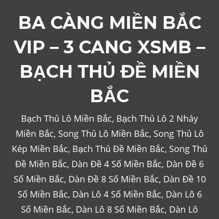
Skip
BA CÀNG MIỀN BẮC
to
content
VIP – 3 CANG XSMB –
BẠCH THỦ ĐỀ MIỀN
BẮC
Bạch Thủ Lô Miền Bắc, Bạch Thủ Lô 2 Nháy
Miền Bắc, Song Thủ Lô Miền Bắc, Song Thủ Lô
Kép Miền Bắc, Bạch Thủ Đề Miền Bắc, Song Thủ
Đề Miền Bắc, Dàn Đề 4 Số Miền Bắc, Dàn Đề 6
Số Miền Bắc, Dàn Đề 8 Số Miền Bắc, Dàn Đề 10
Số Miền Bắc, Dàn Lô 4 Số Miền Bắc, Dàn Lô 6
Số Miền Bắc, Dàn Lô 8 Số Miền Bắc, Dàn Lô