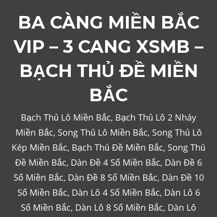
Skip
BA CÀNG MIỀN BẮC
to
content
VIP – 3 CANG XSMB –
BẠCH THỦ ĐỀ MIỀN
BẮC
Bạch Thủ Lô Miền Bắc, Bạch Thủ Lô 2 Nháy
Miền Bắc, Song Thủ Lô Miền Bắc, Song Thủ Lô
Kép Miền Bắc, Bạch Thủ Đề Miền Bắc, Song Thủ
Đề Miền Bắc, Dàn Đề 4 Số Miền Bắc, Dàn Đề 6
Số Miền Bắc, Dàn Đề 8 Số Miền Bắc, Dàn Đề 10
Số Miền Bắc, Dàn Lô 4 Số Miền Bắc, Dàn Lô 6
Số Miền Bắc, Dàn Lô 8 Số Miền Bắc, Dàn Lô