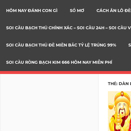
HÔM NAY ĐÁNH CON GÌ
SỔ MƠ
CÁCH ĂN LÔ ĐỀ
SOI CẦU BẠCH THỦ CHÍNH XÁC – SOI CẦU 24H – SOI CẦU V
SOI CẦU BẠCH THỦ ĐỀ MIỀN BẮC TỶ LỆ TRÚNG 99%
S
SOI CẦU RỒNG BẠCH KIM 666 HÔM NAY MIỄN PHÍ
THẺ:
DÀN 