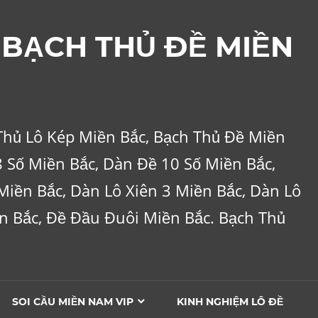
– BẠCH THỦ ĐỀ MIỀN
Thủ Lô Kép Miền Bắc, Bạch Thủ Đề Miền
8 Số Miền Bắc, Dàn Đề 10 Số Miền Bắc,
Miền Bắc, Dàn Lô Xiên 3 Miền Bắc, Dàn Lô
ền Bắc, Đề Đầu Đuôi Miền Bắc. Bạch Thủ
SOI CẦU MIỀN NAM VIP
KINH NGHIỆM LÔ ĐỀ