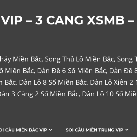
VIP – 3 CANG XSMB 
Nháy Miền Bắc, Song Thủ Lô Miền Bắc, Song 
ố Miền Bắc, Dàn Đề 6 Số Miền Bắc, Dàn Đề 
n Bắc, Dàn Lô 8 Số Miền Bắc, Dàn Lô Xiên 2 
Dàn 3 Càng 2 Số Miền Bắc, Dàn Lô 10 Số Mi
OI CẦU MIỀN BẮC VIP
SOI CẦU MIỀN TRUNG VIP