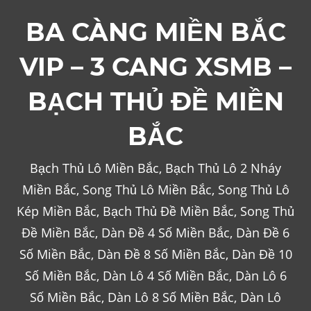
Skip
BA CÀNG MIỀN BẮC
to
content
VIP – 3 CANG XSMB –
BẠCH THỦ ĐỀ MIỀN
BẮC
Bạch Thủ Lô Miền Bắc, Bạch Thủ Lô 2 Nháy
Miền Bắc, Song Thủ Lô Miền Bắc, Song Thủ Lô
Kép Miền Bắc, Bạch Thủ Đề Miền Bắc, Song Thủ
Đề Miền Bắc, Dàn Đề 4 Số Miền Bắc, Dàn Đề 6
Số Miền Bắc, Dàn Đề 8 Số Miền Bắc, Dàn Đề 10
Số Miền Bắc, Dàn Lô 4 Số Miền Bắc, Dàn Lô 6
Số Miền Bắc, Dàn Lô 8 Số Miền Bắc, Dàn Lô