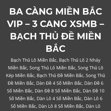
Skip
BA CÀNG MIỀN BẮC
to
content
VIP – 3 CANG XSMB –
BẠCH THỦ ĐỀ MIỀN
BẮC
Bạch Thủ Lô Miền Bắc, Bạch Thủ Lô 2 Nháy
Miền Bắc, Song Thủ Lô Miền Bắc, Song Thủ Lô
Kép Miền Bắc, Bạch Thủ Đề Miền Bắc, Song Thủ
Đề Miền Bắc, Dàn Đề 4 Số Miền Bắc, Dàn Đề 6
Số Miền Bắc, Dàn Đề 8 Số Miền Bắc, Dàn Đề 10
Số Miền Bắc, Dàn Lô 4 Số Miền Bắc, Dàn Lô 6
Số Miền Bắc, Dàn Lô 8 Số Miền Bắc, Dàn Lô