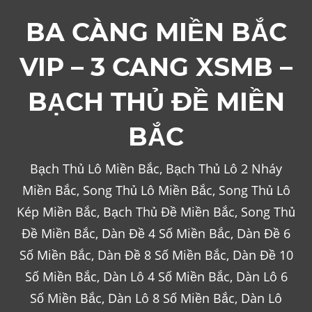
Skip
BA CÀNG MIỀN BẮC
to
content
VIP – 3 CANG XSMB –
BẠCH THỦ ĐỀ MIỀN
BẮC
Bạch Thủ Lô Miền Bắc, Bạch Thủ Lô 2 Nháy
Miền Bắc, Song Thủ Lô Miền Bắc, Song Thủ Lô
Kép Miền Bắc, Bạch Thủ Đề Miền Bắc, Song Thủ
Đề Miền Bắc, Dàn Đề 4 Số Miền Bắc, Dàn Đề 6
Số Miền Bắc, Dàn Đề 8 Số Miền Bắc, Dàn Đề 10
Số Miền Bắc, Dàn Lô 4 Số Miền Bắc, Dàn Lô 6
Số Miền Bắc, Dàn Lô 8 Số Miền Bắc, Dàn Lô