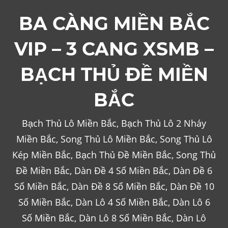
Skip
BA CÀNG MIỀN BẮC
to
content
VIP – 3 CANG XSMB –
BẠCH THỦ ĐỀ MIỀN
BẮC
Bạch Thủ Lô Miền Bắc, Bạch Thủ Lô 2 Nháy
Miền Bắc, Song Thủ Lô Miền Bắc, Song Thủ Lô
Kép Miền Bắc, Bạch Thủ Đề Miền Bắc, Song Thủ
Đề Miền Bắc, Dàn Đề 4 Số Miền Bắc, Dàn Đề 6
Số Miền Bắc, Dàn Đề 8 Số Miền Bắc, Dàn Đề 10
Số Miền Bắc, Dàn Lô 4 Số Miền Bắc, Dàn Lô 6
Số Miền Bắc, Dàn Lô 8 Số Miền Bắc, Dàn Lô