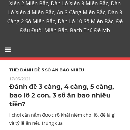
Xiên 2 Miền Bắc, Dàn Lô Xiên 3 Miền Bắc, Dàn
Lô Xiên 4 Miền Bắc, Ăn 3 Càng Miền Bắc, Dàn 3
Càng 2 Số Miền Bắc, Dàn Lô 10 Số Miền Bắc, Đề
Đầu Đuôi Miền Bắc. Bạch Thủ Đề Mb
THẺ:
ĐÁNH ĐỀ 5 SỐ ĂN BAO NHIÊU
17/05/2021
Đánh đề 3 càng, 4 càng, 5 càng,
bao lô 2 con, 3 số ăn bao nhiêu
tiền?
i chơi cần nắm được rõ khái niệm chơi lô, đề là gì
và tỷ lệ ăn nếu trúng của