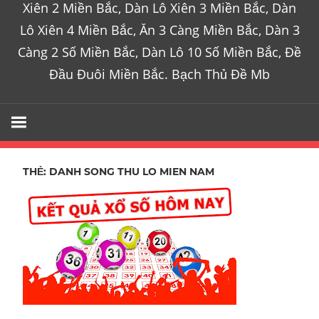
Xiên 2 Miền Bắc, Dàn Lô Xiên 3 Miền Bắc, Dàn
Lô Xiên 4 Miền Bắc, Ăn 3 Càng Miền Bắc, Dàn 3
Càng 2 Số Miền Bắc, Dàn Lô 10 Số Miền Bắc, Đề
Đầu Đuôi Miền Bắc. Bạch Thủ Đề Mb
THẺ:
DANH SONG THU LO MIEN NAM