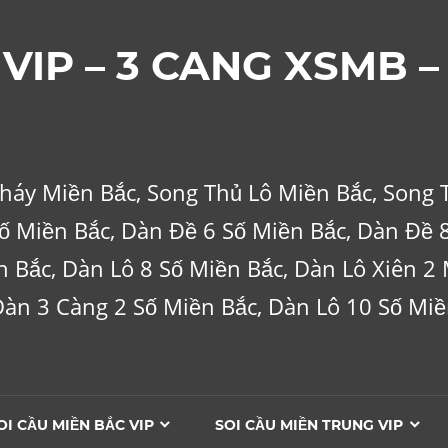
VIP – 3 CANG XSMB 
Nháy Miền Bắc, Song Thủ Lô Miền Bắc, Song 
ố Miền Bắc, Dàn Đề 6 Số Miền Bắc, Dàn Đề 
n Bắc, Dàn Lô 8 Số Miền Bắc, Dàn Lô Xiên 2 
Dàn 3 Càng 2 Số Miền Bắc, Dàn Lô 10 Số Mi
OI CẦU MIỀN BẮC VIP
SOI CẦU MIỀN TRUNG VIP