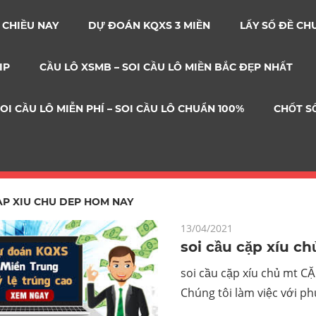
 CHIỀU NAY
DỰ ĐOÁN KQXS 3 MIỀN
LẤY SỐ ĐỀ CH
IP
CẦU LÔ XSMB – SOI CẦU LÔ MIỀN BẮC ĐẸP NHẤT
OI CẦU LÔ MIỄN PHÍ – SOI CẦU LÔ CHUẨN 100%
CHỐT SỐ
AP XIU CHU DEP HOM NAY
13/04/2021
soi cầu cặp xíu c
soi cầu cặp xíu chủ mt C
Chúng tôi làm việc với p