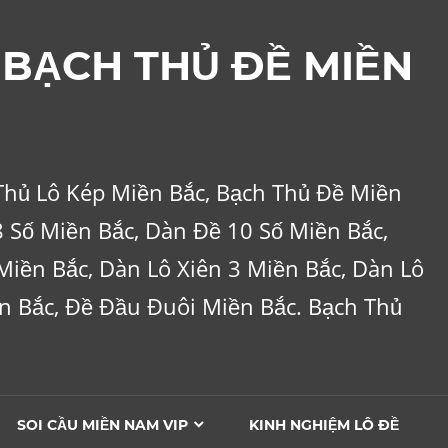
– BẠCH THỦ ĐỀ MIỀN
Thủ Lô Kép Miền Bắc, Bạch Thủ Đề Miền
8 Số Miền Bắc, Dàn Đề 10 Số Miền Bắc,
Miền Bắc, Dàn Lô Xiên 3 Miền Bắc, Dàn Lô
ền Bắc, Đề Đầu Đuôi Miền Bắc. Bạch Thủ
SOI CẦU MIỀN NAM VIP
KINH NGHIỆM LÔ ĐỀ