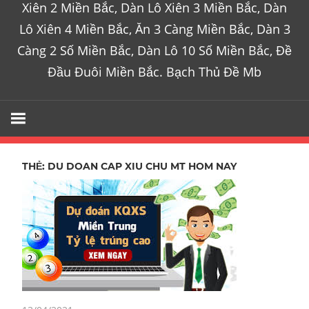
Xiên 2 Miền Bắc, Dàn Lô Xiên 3 Miền Bắc, Dàn
Lô Xiên 4 Miền Bắc, Ăn 3 Càng Miền Bắc, Dàn 3
Càng 2 Số Miền Bắc, Dàn Lô 10 Số Miền Bắc, Đề
Đầu Đuôi Miền Bắc. Bạch Thủ Đề Mb
THẺ:
DU DOAN CAP XIU CHU MT HOM NAY