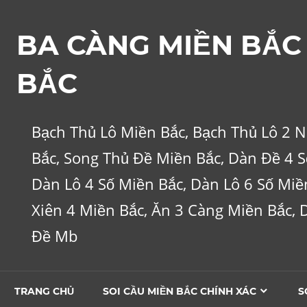
Skip
to
BA CÀNG MIỀN BẮC 
content
BẮC
Bạch Thủ Lô Miền Bắc, Bạch Thủ Lô 2 
Bắc, Song Thủ Đề Miền Bắc, Dàn Đề 4 S
Dàn Lô 4 Số Miền Bắc, Dàn Lô 6 Số Miề
Xiên 4 Miền Bắc, Ăn 3 Càng Miền Bắc, 
Đề Mb
TRANG CHỦ
SOI CẦU MIỀN BẮC CHÍNH XÁC
S