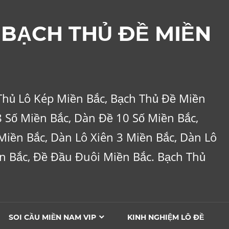
– BẠCH THỦ ĐỀ MIỀN
Thủ Lô Kép Miền Bắc, Bạch Thủ Đề Miền
8 Số Miền Bắc, Dàn Đề 10 Số Miền Bắc,
Miền Bắc, Dàn Lô Xiên 3 Miền Bắc, Dàn Lô
ền Bắc, Đề Đầu Đuôi Miền Bắc. Bạch Thủ
SOI CẦU MIỀN NAM VIP
KINH NGHIỆM LÔ ĐỀ