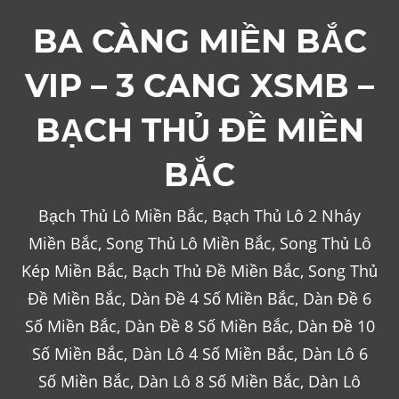
Skip
BA CÀNG MIỀN BẮC
to
content
VIP – 3 CANG XSMB –
BẠCH THỦ ĐỀ MIỀN
BẮC
Bạch Thủ Lô Miền Bắc, Bạch Thủ Lô 2 Nháy
Miền Bắc, Song Thủ Lô Miền Bắc, Song Thủ Lô
Kép Miền Bắc, Bạch Thủ Đề Miền Bắc, Song Thủ
Đề Miền Bắc, Dàn Đề 4 Số Miền Bắc, Dàn Đề 6
Số Miền Bắc, Dàn Đề 8 Số Miền Bắc, Dàn Đề 10
Số Miền Bắc, Dàn Lô 4 Số Miền Bắc, Dàn Lô 6
Số Miền Bắc, Dàn Lô 8 Số Miền Bắc, Dàn Lô