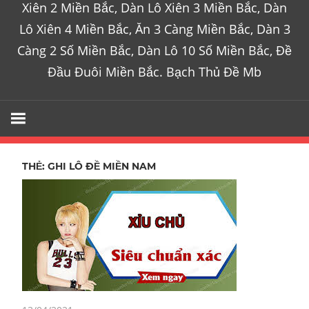
Xiên 2 Miền Bắc, Dàn Lô Xiên 3 Miền Bắc, Dàn
Lô Xiên 4 Miền Bắc, Ăn 3 Càng Miền Bắc, Dàn 3
Càng 2 Số Miền Bắc, Dàn Lô 10 Số Miền Bắc, Đề
Đầu Đuôi Miền Bắc. Bạch Thủ Đề Mb
THẺ:
GHI LÔ ĐỀ MIỀN NAM