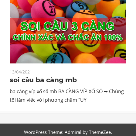
13/04/2021
soi cầu ba càng mb
ba càng víp xổ số mb BA CÀNG VÍP XỔ SỐ ➥ Chúng
tôi làm việc với phương châm “UY
WordPress Theme: Admiral by ThemeZee.