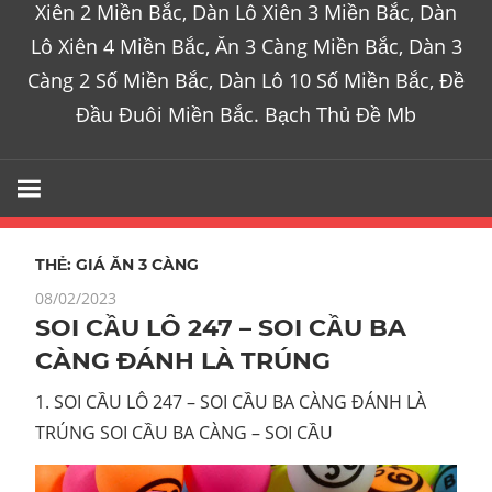
Xiên 2 Miền Bắc, Dàn Lô Xiên 3 Miền Bắc, Dàn
Lô Xiên 4 Miền Bắc, Ăn 3 Càng Miền Bắc, Dàn 3
Càng 2 Số Miền Bắc, Dàn Lô 10 Số Miền Bắc, Đề
Đầu Đuôi Miền Bắc. Bạch Thủ Đề Mb
THẺ:
GIÁ ĂN 3 CÀNG
08/02/2023
SOI CẦU LÔ 247 – SOI CẦU BA
CÀNG ĐÁNH LÀ TRÚNG
1. SOI CẦU LÔ 247 – SOI CẦU BA CÀNG ĐÁNH LÀ
TRÚNG SOI CẦU BA CÀNG – SOI CẦU