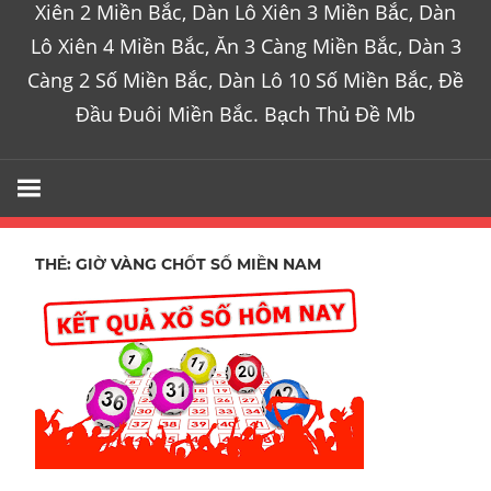
Xiên 2 Miền Bắc, Dàn Lô Xiên 3 Miền Bắc, Dàn
Lô Xiên 4 Miền Bắc, Ăn 3 Càng Miền Bắc, Dàn 3
Càng 2 Số Miền Bắc, Dàn Lô 10 Số Miền Bắc, Đề
Đầu Đuôi Miền Bắc. Bạch Thủ Đề Mb
THẺ:
GIỜ VÀNG CHỐT SỐ MIỀN NAM