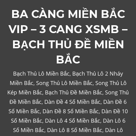
Skip
BA CÀNG MIỀN BẮC
to
content
VIP – 3 CANG XSMB –
BẠCH THỦ ĐỀ MIỀN
BẮC
Bạch Thủ Lô Miền Bắc, Bạch Thủ Lô 2 Nháy
Miền Bắc, Song Thủ Lô Miền Bắc, Song Thủ Lô
Kép Miền Bắc, Bạch Thủ Đề Miền Bắc, Song Thủ
Đề Miền Bắc, Dàn Đề 4 Số Miền Bắc, Dàn Đề 6
Số Miền Bắc, Dàn Đề 8 Số Miền Bắc, Dàn Đề 10
Số Miền Bắc, Dàn Lô 4 Số Miền Bắc, Dàn Lô 6
Số Miền Bắc, Dàn Lô 8 Số Miền Bắc, Dàn Lô