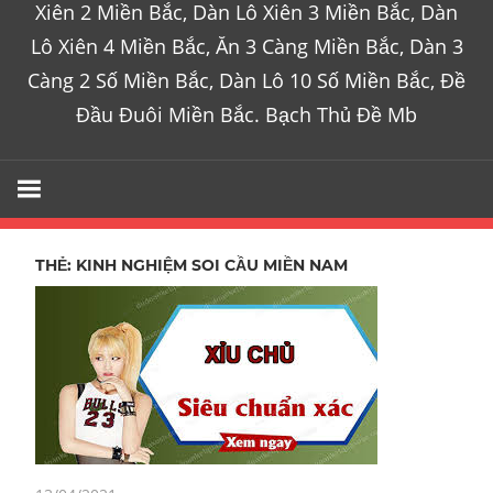
Xiên 2 Miền Bắc, Dàn Lô Xiên 3 Miền Bắc, Dàn
Lô Xiên 4 Miền Bắc, Ăn 3 Càng Miền Bắc, Dàn 3
Càng 2 Số Miền Bắc, Dàn Lô 10 Số Miền Bắc, Đề
Đầu Đuôi Miền Bắc. Bạch Thủ Đề Mb
THẺ:
KINH NGHIỆM SOI CẦU MIỀN NAM