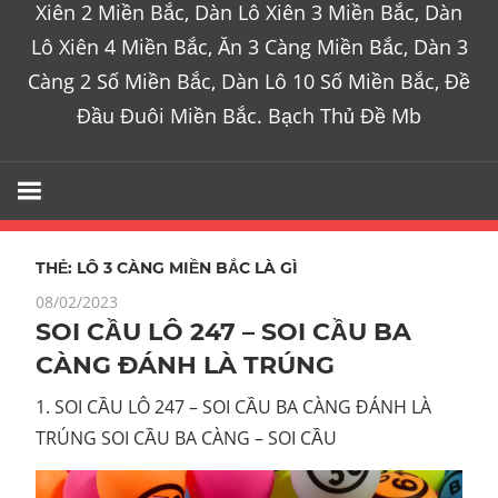
Xiên 2 Miền Bắc, Dàn Lô Xiên 3 Miền Bắc, Dàn
Lô Xiên 4 Miền Bắc, Ăn 3 Càng Miền Bắc, Dàn 3
Càng 2 Số Miền Bắc, Dàn Lô 10 Số Miền Bắc, Đề
Đầu Đuôi Miền Bắc. Bạch Thủ Đề Mb
THẺ:
LÔ 3 CÀNG MIỀN BẮC LÀ GÌ
08/02/2023
SOI CẦU LÔ 247 – SOI CẦU BA
CÀNG ĐÁNH LÀ TRÚNG
1. SOI CẦU LÔ 247 – SOI CẦU BA CÀNG ĐÁNH LÀ
TRÚNG SOI CẦU BA CÀNG – SOI CẦU