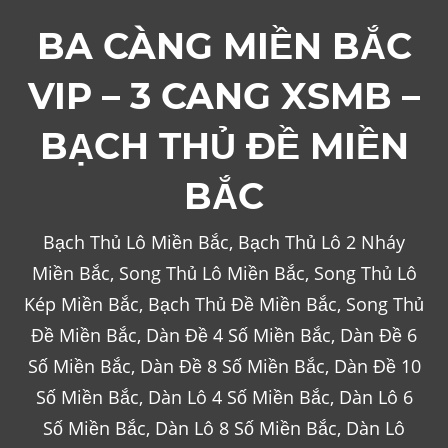
Skip
BA CÀNG MIỀN BẮC
to
content
VIP – 3 CANG XSMB –
BẠCH THỦ ĐỀ MIỀN
BẮC
Bạch Thủ Lô Miền Bắc, Bạch Thủ Lô 2 Nháy
Miền Bắc, Song Thủ Lô Miền Bắc, Song Thủ Lô
Kép Miền Bắc, Bạch Thủ Đề Miền Bắc, Song Thủ
Đề Miền Bắc, Dàn Đề 4 Số Miền Bắc, Dàn Đề 6
Số Miền Bắc, Dàn Đề 8 Số Miền Bắc, Dàn Đề 10
Số Miền Bắc, Dàn Lô 4 Số Miền Bắc, Dàn Lô 6
Số Miền Bắc, Dàn Lô 8 Số Miền Bắc, Dàn Lô