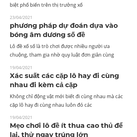
biệt phổ biến trên thị trưởng xổ
23/04/2021
phương pháp dự đoán dựa vào
bóng âm dương số đề
Lô đề xổ số là trò chơi được nhiều người ưa
chuộng, tham gia nhờ quy luật đơn giản cùng
19/04/2021
Xác suất các cặp lô hay đi cùng
nhau đi kèm cả cặp
Không chỉ động vật mới biết đi cùng nhau mà các
cặp lô hay đi cùng nhau luôn đó các
19/04/2021
Mẹo chơi lô đề ít thua cao thủ để
lại, thử ngay trúng lớn