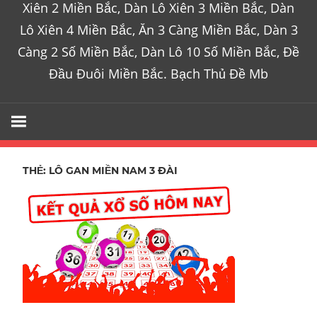
Xiên 2 Miền Bắc, Dàn Lô Xiên 3 Miền Bắc, Dàn
Lô Xiên 4 Miền Bắc, Ăn 3 Càng Miền Bắc, Dàn 3
Càng 2 Số Miền Bắc, Dàn Lô 10 Số Miền Bắc, Đề
Đầu Đuôi Miền Bắc. Bạch Thủ Đề Mb
THẺ:
LÔ GAN MIỀN NAM 3 ĐÀI