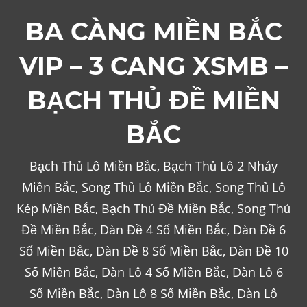
Skip
BA CÀNG MIỀN BẮC
to
content
VIP – 3 CANG XSMB –
BẠCH THỦ ĐỀ MIỀN
BẮC
Bạch Thủ Lô Miền Bắc, Bạch Thủ Lô 2 Nháy
Miền Bắc, Song Thủ Lô Miền Bắc, Song Thủ Lô
Kép Miền Bắc, Bạch Thủ Đề Miền Bắc, Song Thủ
Đề Miền Bắc, Dàn Đề 4 Số Miền Bắc, Dàn Đề 6
Số Miền Bắc, Dàn Đề 8 Số Miền Bắc, Dàn Đề 10
Số Miền Bắc, Dàn Lô 4 Số Miền Bắc, Dàn Lô 6
Số Miền Bắc, Dàn Lô 8 Số Miền Bắc, Dàn Lô