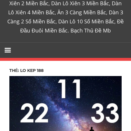
Xiên 2 Miền Bắc, Dàn Lô Xiên 3 Miền Bắc, Dàn
Lô Xiên 4 Miền Bắc, Ăn 3 Càng Miền Bắc, Dàn 3
Càng 2 Số Miền Bắc, Dàn Lô 10 Số Miền Bắc, Đề
Đầu Đuôi Miền Bắc. Bạch Thủ Đề Mb
THẺ:
LO KEP 188