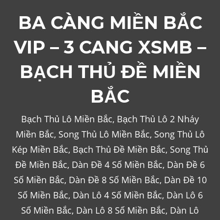
Skip
BA CÀNG MIỀN BẮC
to
content
VIP – 3 CANG XSMB –
BẠCH THỦ ĐỀ MIỀN
BẮC
Bạch Thủ Lô Miền Bắc, Bạch Thủ Lô 2 Nháy
Miền Bắc, Song Thủ Lô Miền Bắc, Song Thủ Lô
Kép Miền Bắc, Bạch Thủ Đề Miền Bắc, Song Thủ
Đề Miền Bắc, Dàn Đề 4 Số Miền Bắc, Dàn Đề 6
Số Miền Bắc, Dàn Đề 8 Số Miền Bắc, Dàn Đề 10
Số Miền Bắc, Dàn Lô 4 Số Miền Bắc, Dàn Lô 6
Số Miền Bắc, Dàn Lô 8 Số Miền Bắc, Dàn Lô