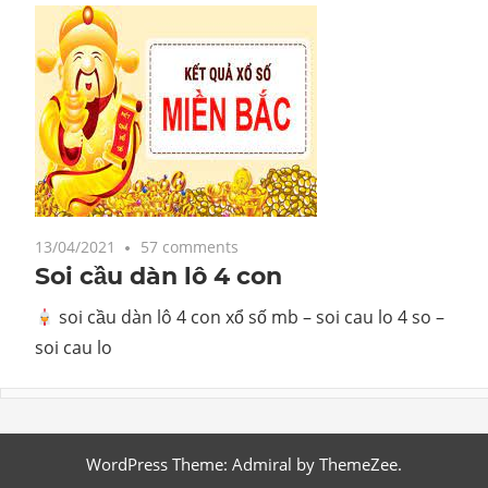
13/04/2021
57 comments
Soi cầu dàn lô 4 con
soi cầu dàn lô 4 con xổ số mb – soi cau lo 4 so –
soi cau lo
WordPress Theme: Admiral by ThemeZee.