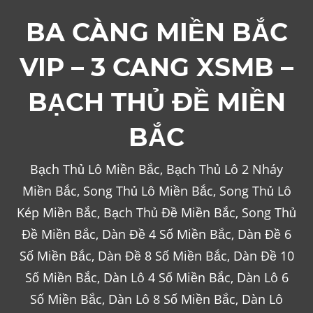
Skip
BA CÀNG MIỀN BẮC
to
content
VIP – 3 CANG XSMB –
BẠCH THỦ ĐỀ MIỀN
BẮC
Bạch Thủ Lô Miền Bắc, Bạch Thủ Lô 2 Nháy
Miền Bắc, Song Thủ Lô Miền Bắc, Song Thủ Lô
Kép Miền Bắc, Bạch Thủ Đề Miền Bắc, Song Thủ
Đề Miền Bắc, Dàn Đề 4 Số Miền Bắc, Dàn Đề 6
Số Miền Bắc, Dàn Đề 8 Số Miền Bắc, Dàn Đề 10
Số Miền Bắc, Dàn Lô 4 Số Miền Bắc, Dàn Lô 6
Số Miền Bắc, Dàn Lô 8 Số Miền Bắc, Dàn Lô