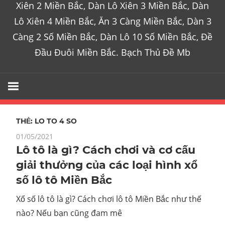
Xiên 2 Miền Bắc, Dàn Lô Xiên 3 Miền Bắc, Dàn
Lô Xiên 4 Miền Bắc, Ăn 3 Càng Miền Bắc, Dàn 3
Càng 2 Số Miền Bắc, Dàn Lô 10 Số Miền Bắc, Đề
Đầu Đuôi Miền Bắc. Bạch Thủ Đề Mb
THẺ:
LO TO 4 SO
01/05/2021
Lô tô là gì? Cách chơi và cơ cấu
giải thưởng của các loại hình xổ
số lô tô Miền Bắc
Xổ số lô tô là gì? Cách chơi lô tô Miền Bắc như thế
nào? Nếu bạn cũng đam mê