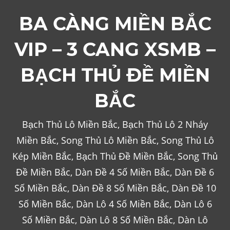
Skip
BA CÀNG MIỀN BẮC
to
content
VIP – 3 CANG XSMB –
BẠCH THỦ ĐỀ MIỀN
BẮC
Bạch Thủ Lô Miền Bắc, Bạch Thủ Lô 2 Nháy
Miền Bắc, Song Thủ Lô Miền Bắc, Song Thủ Lô
Kép Miền Bắc, Bạch Thủ Đề Miền Bắc, Song Thủ
Đề Miền Bắc, Dàn Đề 4 Số Miền Bắc, Dàn Đề 6
Số Miền Bắc, Dàn Đề 8 Số Miền Bắc, Dàn Đề 10
Số Miền Bắc, Dàn Lô 4 Số Miền Bắc, Dàn Lô 6
Số Miền Bắc, Dàn Lô 8 Số Miền Bắc, Dàn Lô