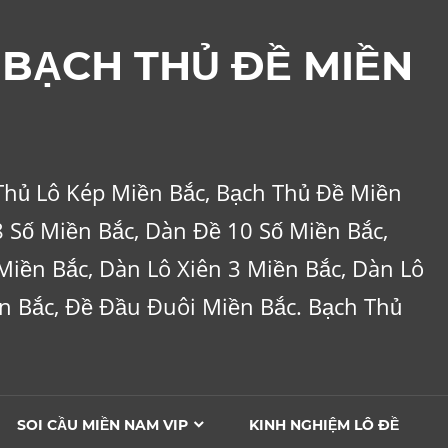
– BẠCH THỦ ĐỀ MIỀN
Thủ Lô Kép Miền Bắc, Bạch Thủ Đề Miền
8 Số Miền Bắc, Dàn Đề 10 Số Miền Bắc,
Miền Bắc, Dàn Lô Xiên 3 Miền Bắc, Dàn Lô
ền Bắc, Đề Đầu Đuôi Miền Bắc. Bạch Thủ
SOI CẦU MIỀN NAM VIP
KINH NGHIỆM LÔ ĐỀ