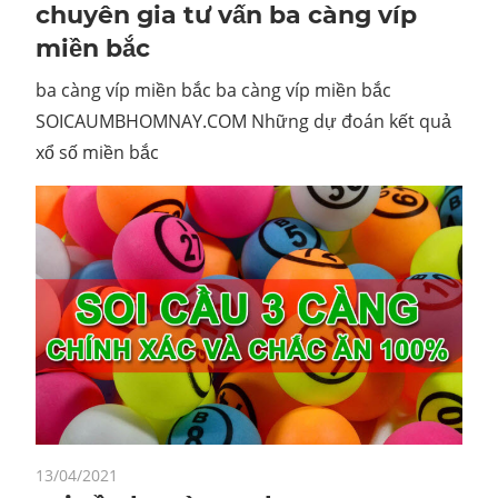
chuyên gia tư vấn ba càng víp
miền bắc
ba càng víp miền bắc ba càng víp miền bắc
SOICAUMBHOMNAY.COM Những dự đoán kết quả
xổ số miền bắc
13/04/2021