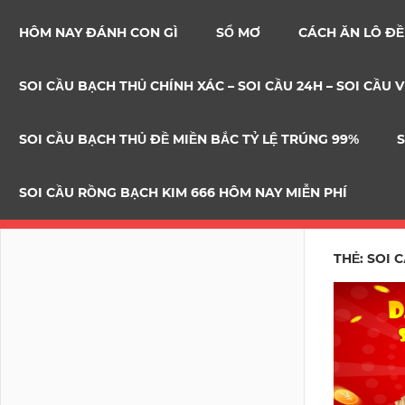
HÔM NAY ĐÁNH CON GÌ
SỔ MƠ
CÁCH ĂN LÔ ĐỀ
SOI CẦU BẠCH THỦ CHÍNH XÁC – SOI CẦU 24H – SOI CẦU V
SOI CẦU BẠCH THỦ ĐỀ MIỀN BẮC TỶ LỆ TRÚNG 99%
S
SOI CẦU RỒNG BẠCH KIM 666 HÔM NAY MIỄN PHÍ
THẺ:
SOI 