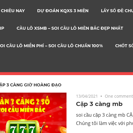
 CHIỀU NAY
DỰ ĐOÁN KQXS 3 MIỀN
LẤY SỐ ĐỀ CH
IP
CẦU LÔ XSMB – SOI CẦU LÔ MIỀN BẮC ĐẸP NHẤT
OI CẦU LÔ MIỄN PHÍ – SOI CẦU LÔ CHUẨN 100%
CHỐT SỐ
CẶP 3 CÀNG GIỜ HOÀNG ĐẠO
13/04/2021
One commen
Cặp 3 càng mb
soi cầu cặp 3 càng mb C
Chúng tôi làm việc với p