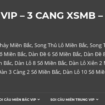
VIP – 3 CANG XSMB 
Nháy Miền Bắc, Song Thủ Lô Miền Bắc, Song 
ố Miền Bắc, Dàn Đề 6 Số Miền Bắc, Dàn Đề 
n Bắc, Dàn Lô 8 Số Miền Bắc, Dàn Lô Xiên 2 
Dàn 3 Càng 2 Số Miền Bắc, Dàn Lô 10 Số Mi
OI CẦU MIỀN BẮC VIP
SOI CẦU MIỀN TRUNG VIP