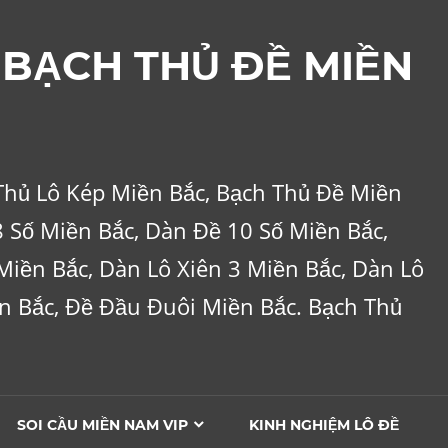
– BẠCH THỦ ĐỀ MIỀN
Thủ Lô Kép Miền Bắc, Bạch Thủ Đề Miền
8 Số Miền Bắc, Dàn Đề 10 Số Miền Bắc,
Miền Bắc, Dàn Lô Xiên 3 Miền Bắc, Dàn Lô
ền Bắc, Đề Đầu Đuôi Miền Bắc. Bạch Thủ
SOI CẦU MIỀN NAM VIP
KINH NGHIỆM LÔ ĐỀ