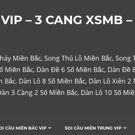
VIP – 3 CANG XSMB 
Nháy Miền Bắc, Song Thủ Lô Miền Bắc, Song 
ố Miền Bắc, Dàn Đề 6 Số Miền Bắc, Dàn Đề 
n Bắc, Dàn Lô 8 Số Miền Bắc, Dàn Lô Xiên 2 
Dàn 3 Càng 2 Số Miền Bắc, Dàn Lô 10 Số Mi
OI CẦU MIỀN BẮC VIP
SOI CẦU MIỀN TRUNG VIP