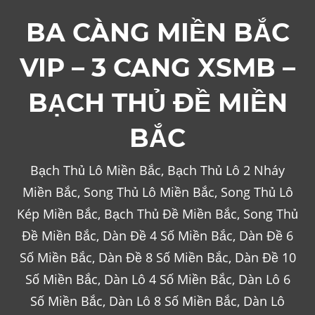
Skip
BA CÀNG MIỀN BẮC
to
content
VIP – 3 CANG XSMB –
BẠCH THỦ ĐỀ MIỀN
BẮC
Bạch Thủ Lô Miền Bắc, Bạch Thủ Lô 2 Nháy
Miền Bắc, Song Thủ Lô Miền Bắc, Song Thủ Lô
Kép Miền Bắc, Bạch Thủ Đề Miền Bắc, Song Thủ
Đề Miền Bắc, Dàn Đề 4 Số Miền Bắc, Dàn Đề 6
Số Miền Bắc, Dàn Đề 8 Số Miền Bắc, Dàn Đề 10
Số Miền Bắc, Dàn Lô 4 Số Miền Bắc, Dàn Lô 6
Số Miền Bắc, Dàn Lô 8 Số Miền Bắc, Dàn Lô