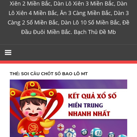
Xiên 2 Miền Bắc, Dàn Lô Xiên 3 Miền Bắc, Dàn
Lô Xiên 4 Miền Bắc, Ăn 3 Càng Miền Bắc, Dàn 3
Càng 2 Số Miền Bắc, Dàn Lô 10 Số Miền Bắc, Đề
Đầu Đuôi Miền Bắc. Bạch Thủ Đề Mb
THẺ:
SOI CẦU CHỐT SỐ BAO LÔ MT